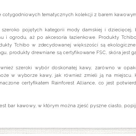
nie cotygodniowych tematycznych kolekcji z barem kawowym
szeroko pojętych kategorii mody damskiej i dziecięcej, 
mu i ogrodu, aż po akcesoria łazienkowe. Produkty Tchib
odukty Tchibo w zdecydowanej większości są ekologiczne,
lingu, produkty drewniane są certyfikowane FSC, skóra jes
ównież szeroki wybór doskonałej kawy, zarówno w opako
że w wyborze kawy, jak również zmieli ją na miejscu. 
czone certyfikatem Rainforest Alliance, co jest potwier
st bar kawowy, w którym można zjeść pyszne ciasto, popij