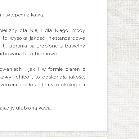
 i sklepem z kawą.
bielizny dla Niej i dla Niego, mody
o to wysoka jakość, niestandardowe
 tj. ubrania są zrobione z bawełny
t garbowana bezchromowo.
waniach , jak i w formie ziaren z
Kawy Tchibo , to doskonała jakość,
dzeniem dbałości firmy o ekologię i
ając je ulubioną kawą.