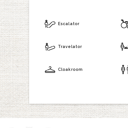
Escalator
Travelator
Cloakroom