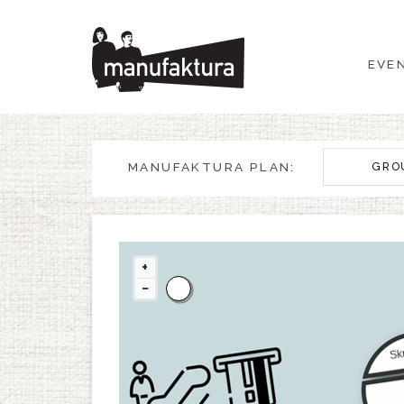
EVENTS
EVE
SHOPPING
PROMOTIONS
MANUFAKTURA PLAN:
GRO
ENTERTAINMENT
RESTAURANTS
+
−
PLAN
ABOUT US